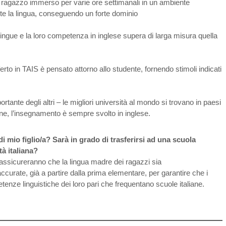
un ragazzo immerso per varie ore settimanali in un ambiente
te la lingua, conseguendo un forte dominio
lingue e la loro competenza in inglese supera di larga misura quella
rto in TAIS è pensato attorno allo studente, fornendo stimoli indicati
ante degli altri – le migliori università al mondo si trovano in paesi
ruzione, l’insegnamento è sempre svolto in inglese.
i mio figlio/a? Sarà in grado di trasferirsi ad una scuola
tà italiana?
ti assicureranno che la lingua madre dei ragazzi sia
ccurate, già a partire dalla prima elementare, per garantire che i
enze linguistiche dei loro pari che frequentano scuole italiane.