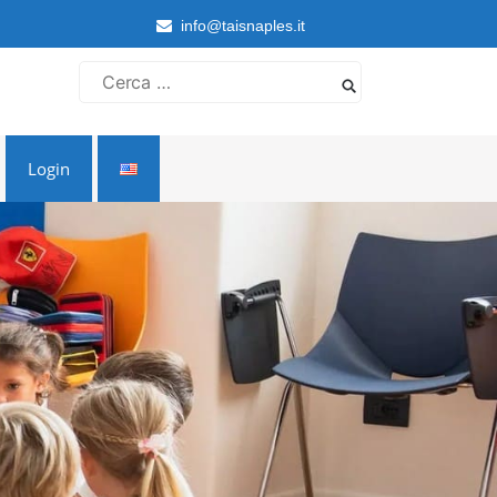
info@taisnaples.it
Ricerca
per:
Login